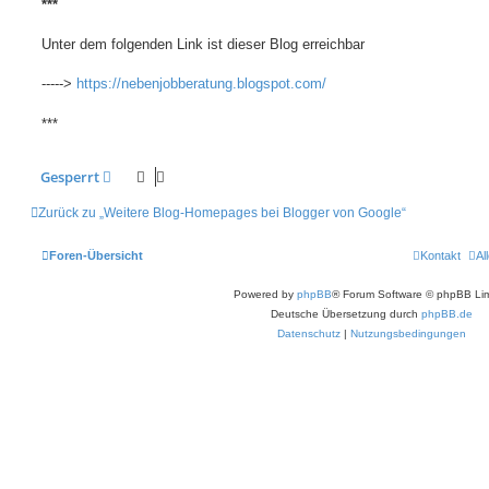
***
Unter dem folgenden Link ist dieser Blog erreichbar
----->
https://nebenjobberatung.blogspot.com/
***
Gesperrt
Zurück zu „Weitere Blog-Homepages bei Blogger von Google“
Foren-Übersicht
Kontakt
Al
Powered by
phpBB
® Forum Software © phpBB Lim
Deutsche Übersetzung durch
phpBB.de
Datenschutz
|
Nutzungsbedingungen