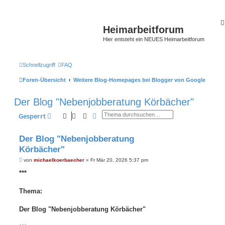
Heimarbeitforum
Hier entsteht ein NEUES Heimarbeitforum
Schnellzugriff
FAQ
Foren-Übersicht
Weitere Blog-Homepages bei Blogger von Google
Der Blog "Nebenjobberatung Körbächer"
Suche
Erweiterte Suche
Gesperrt
Der Blog "Nebenjobberatung
Körbächer"
B
von
michaelkoerbaecher
»
Fr Mär 20, 2026 5:37 pm
e
i
***
t
r
a
Thema:
g
Der Blog "Nebenjobberatung Körbächer"