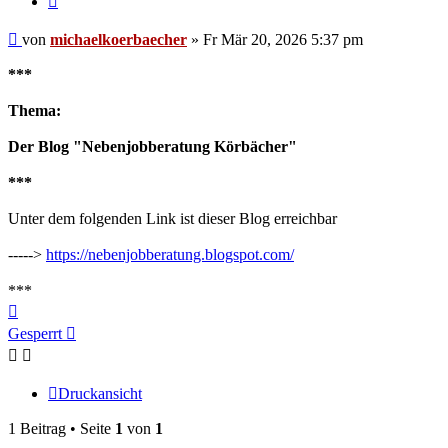
Beitrag
von
michaelkoerbaecher
»
Fr Mär 20, 2026 5:37 pm
***
Thema:
Der Blog "Nebenjobberatung Körbächer"
***
Unter dem folgenden Link ist dieser Blog erreichbar
----->
https://nebenjobberatung.blogspot.com/
***
Nach
oben
Gesperrt
Druckansicht
1 Beitrag • Seite
1
von
1