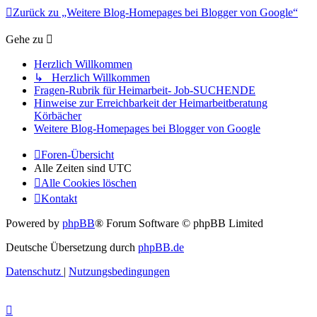
Zurück zu „Weitere Blog-Homepages bei Blogger von Google“
Gehe zu
Herzlich Willkommen
↳ Herzlich Willkommen
Fragen-Rubrik für Heimarbeit- Job-SUCHENDE
Hinweise zur Erreichbarkeit der Heimarbeitberatung
Körbächer
Weitere Blog-Homepages bei Blogger von Google
Foren-Übersicht
Alle Zeiten sind
UTC
Alle Cookies löschen
Kontakt
Powered by
phpBB
® Forum Software © phpBB Limited
Deutsche Übersetzung durch
phpBB.de
Datenschutz
|
Nutzungsbedingungen