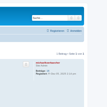
Suche
Erweiterte Suche
Registrieren
Anmelden
1 Beitrag • Seite
1
von
1
michaelkoerbaecher
Site Admin
Beiträge:
16
Registriert:
Fr Dez 05, 2025 2:14 pm