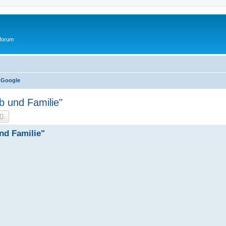
tforum
 Google
b und Familie"
che
Erweiterte Suche
nd Familie"