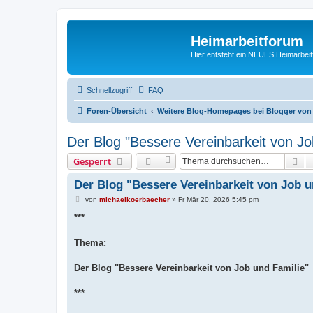
Heimarbeitforum
Hier entsteht ein NEUES Heimarbei
Schnellzugriff
FAQ
Foren-Übersicht
Weitere Blog-Homepages bei Blogger von
Der Blog "Bessere Vereinbarkeit von Jo
Su
Gesperrt
Der Blog "Bessere Vereinbarkeit von Job u
B
von
michaelkoerbaecher
»
Fr Mär 20, 2026 5:45 pm
e
i
***
t
r
a
Thema:
g
Der Blog "Bessere Vereinbarkeit von Job und Familie"
***