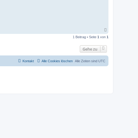
N
a
1 Beitrag • Seite
1
von
1
c
h
o
Gehe zu
b
e
n
Kontakt
Alle Cookies löschen
Alle Zeiten sind
UTC