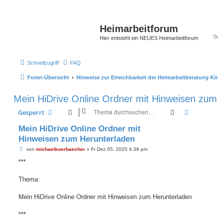
Heimarbeitforum
Hier entsteht ein NEUES Heimarbeitforum
Schnellzugriff
FAQ
Foren-Übersicht
Hinweise zur Erreichbarkeit der Heimarbeitberatung K
Mein HiDrive Online Ordner mit Hinweisen zum
Suche
Erweiter
Gesperrt
Mein HiDrive Online Ordner mit
Hinweisen zum Herunterladen
B
von
michaelkoerbaecher
»
Fr Dez 05, 2025 4:38 pm
e
i
***
t
r
a
Thema:
g
Mein HiDrive Online Ordner mit Hinweisen zum Herunterladen
***