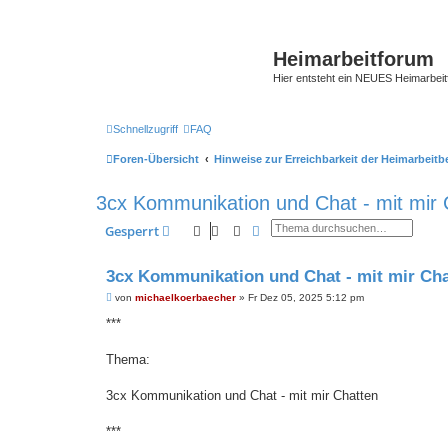
Heimarbeitforum
Hier entsteht ein NEUES Heimarbei
Schnellzugriff
FAQ
Foren-Übersicht
Hinweise zur Erreichbarkeit der Heimarbeit
3cx Kommunikation und Chat - mit mir 
Suche
Erweiterte Suche
Gesperrt
3cx Kommunikation und Chat - mit mir Cha
B
von
michaelkoerbaecher
»
Fr Dez 05, 2025 5:12 pm
e
i
***
t
r
a
Thema:
g
3cx Kommunikation und Chat - mit mir Chatten
***