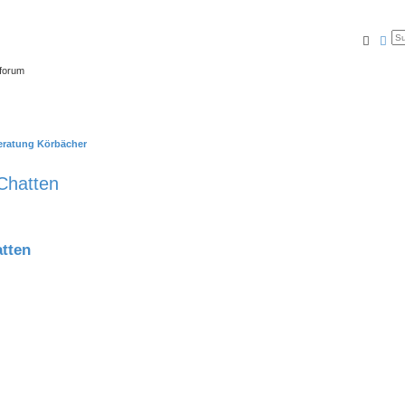
Suche
Erw
tforum
beratung Körbächer
Chatten
tten