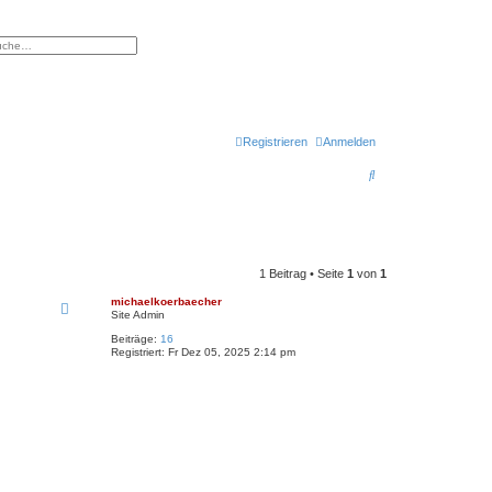
eiterte Suche
Registrieren
Anmelden
S
u
c
h
1 Beitrag • Seite
1
von
1
e
michaelkoerbaecher
Site Admin
Beiträge:
16
Registriert:
Fr Dez 05, 2025 2:14 pm